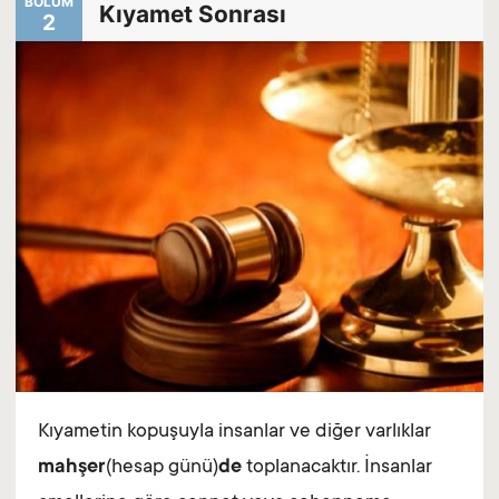
BÖLÜM
Kıyamet Sonrası
2
Kıyametin kopuşuyla insanlar ve diğer varlıklar
mahşer
(hesap günü)
de
toplanacaktır. İnsanlar