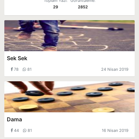
Toplam Yazı:
Görüntüleme:
29
2852
Sek Sek
78
81
24 Nisan 2019
Dama
44
81
16 Nisan 2019