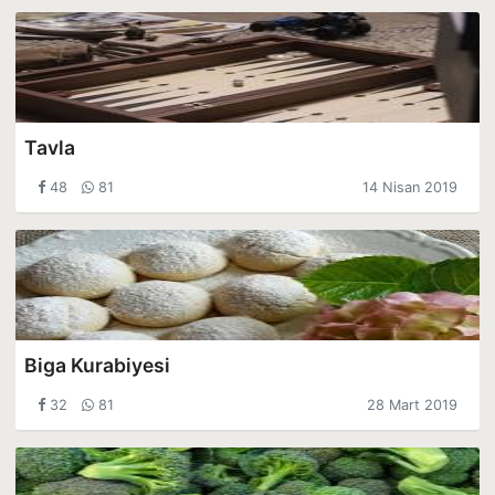
Tavla
48
81
14 Nisan 2019
Biga Kurabiyesi
32
81
28 Mart 2019