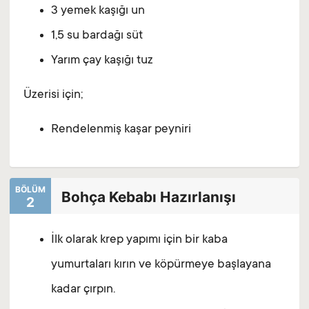
3 yemek kaşığı un
1,5 su bardağı süt
Yarım çay kaşığı tuz
Üzerisi için;
Rendelenmiş kaşar peyniri
BÖLÜM
Bohça Kebabı Hazırlanışı
2
İlk olarak krep yapımı için bir kaba
yumurtaları kırın ve köpürmeye başlayana
kadar çırpın.