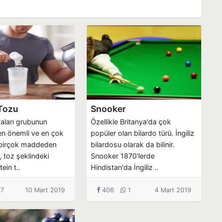
 Tozu
Snooker
aları grubunun
Özellikle Britanya'da çok
 en önemli ve en çok
popüler olan bilardo türü. İngiliz
, birçok maddeden
bilardosu olarak da bilinir.
n, toz şeklindeki
Snooker 1870'lerde
ein t..
Hindistan'da İngiliz ..
7
10 Mart 2019
406
1
4 Mart 2019