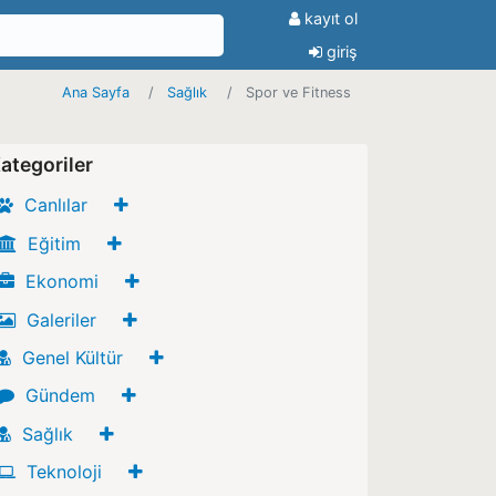
kayıt ol
giriş
Ana Sayfa
Sağlık
Spor ve Fitness
ategoriler
Canlılar
Eğitim
Ekonomi
Galeriler
Genel Kültür
Gündem
Sağlık
Teknoloji