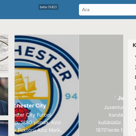
beta (%82)
K
Juventus Fc
Geri
İleri
Juventus FC, 1897 yılında
kurulan İtalyan futbol
kulübüdür. 19. yüzyılda Torino,
1870'lerde fabrikaların kurulduğu