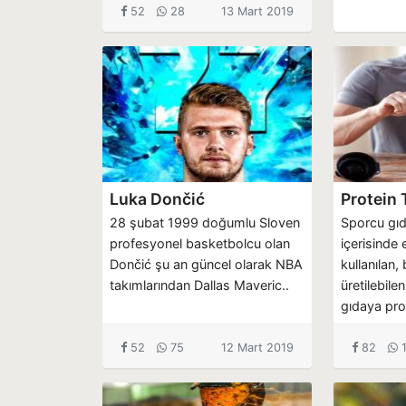
52
28
13 Mart 2019
Luka Dončić
Protein
28 şubat 1999 doğumlu Sloven
Sporcu gıd
profesyonel basketbolcu olan
içerisinde
Dončić şu an güncel olarak NBA
kullanılan
takımlarından Dallas Maveric..
üretilebile
gıdaya prot
52
75
12 Mart 2019
82
1