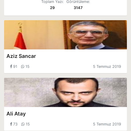
Toplam Yazı:
Görüntüleme:
29
3147
Aziz Sancar
91
15
5 Temmuz 2019
Ali Atay
73
15
5 Temmuz 2019