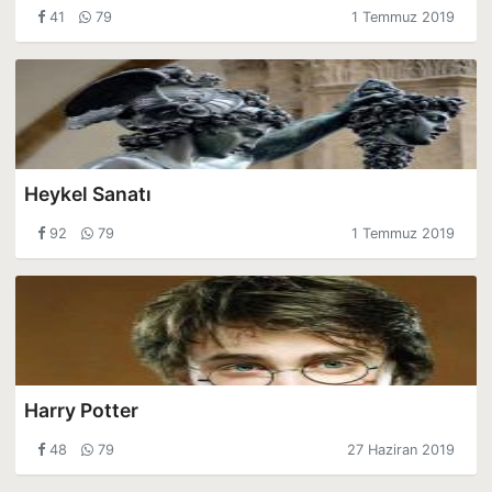
41
79
1 Temmuz 2019
Heykel Sanatı
92
79
1 Temmuz 2019
Harry Potter
48
79
27 Haziran 2019