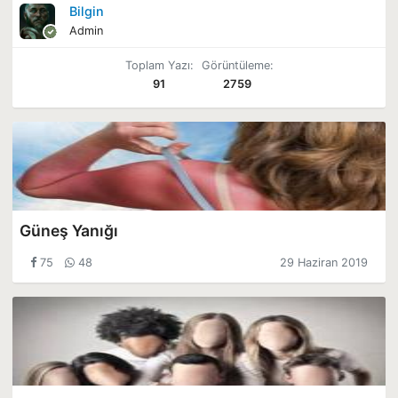
Bilgin
Admin
Toplam Yazı:
Görüntüleme:
91
2759
Güneş Yanığı
75
48
29 Haziran 2019