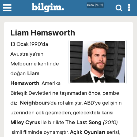
beta (%82)
Liam Hemsworth
13 Ocak 1990'da
Avustralya'nın
Melbourne kentinde
doğan
Liam
Hemsworth
, Amerika
Birleşik Devletleri'ne taşınmadan önce, pembe
dizi
Neighbours
'da rol almıştır. ABD'ye gelişinin
üzerinden çok geçmeden, gelecekteki karısı
Miley Cyrus
ile birlikte
The Last Song
(2010)
isimli filminde oynamıştır.
Açlık Oyunları
serisi,