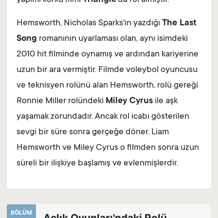
yapımı korku filmi
Triangle
'da rol almıştır.
Hemsworth, Nicholas Sparks'ın yazdığı
The Last
Song
romanının uyarlaması olan, aynı isimdeki
2010 hit filminde oynamış ve ardından kariyerine
uzun bir ara vermiştir. Filmde voleybol oyuncusu
ve teknisyen rolünü alan Hemsworth, rolü gereği
Ronnie Miller rolündeki
Miley Cyrus
ile aşk
yaşamak zorundadır. Ancak rol icabı gösterilen
sevgi bir süre sonra gerçeğe döner. Liam
Hemsworth ve Miley Cyrus o filmden sonra uzun
süreli bir ilişkiye başlamış ve evlenmişlerdir.
BÖLÜM
Açlık Oyunları'ndaki Rolü