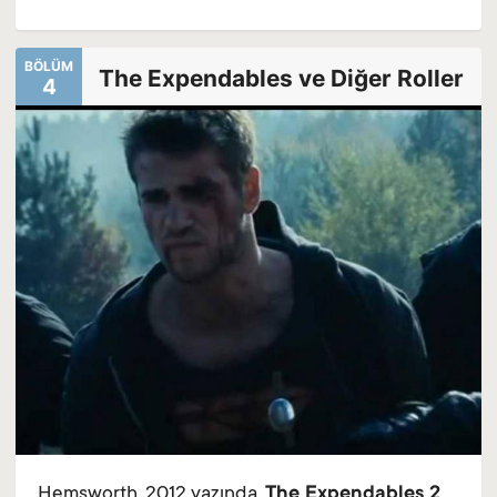
BÖLÜM
The Expendables ve Diğer Roller
4
Hemsworth, 2012 yazında,
The Expendables 2