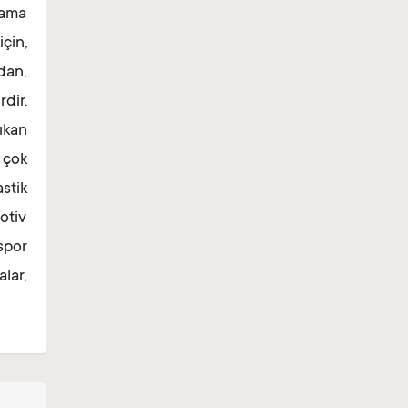
lama
çin,
dan,
dir.
ıkan
 çok
stik
otiv
spor
lar,