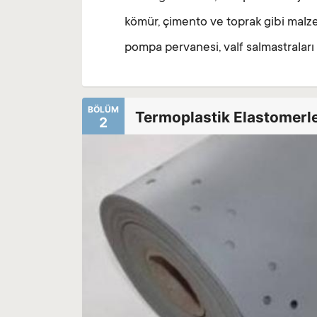
kömür, çimento ve toprak gibi malze
pompa pervanesi, valf salmastraları
BÖLÜM
Termoplastik Elastomerl
2