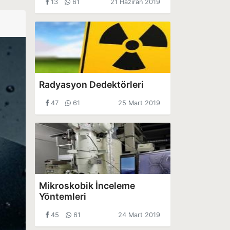
13
61
21 Haziran 2019
Radyasyon Dedektörleri
47
61
25 Mart 2019
Mikroskobik İnceleme
Yöntemleri
45
61
24 Mart 2019