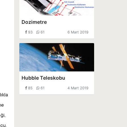
Dozimetre
93
61
6 Mart 2019
Hubble Teleskobu
85
61
4 Mart 2019
ıkla
me
ği,
ucu,