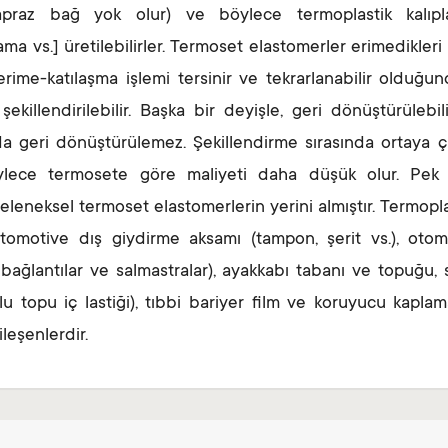
el çapraz bağ yok olur) ve böylece termoplastik kalıp
ma vs.] üretilebilirler. Termoset elastomerler erimedikleri i
 erime-katılaşma işlemi tersinir ve tekrarlanabilir olduğun
illendirilebilir. Başka bir deyişle, geri dönüştürülebilir
a geri dönüştürülemez. Şekillendirme sırasında ortaya ç
Böylece termosete göre maliyeti daha düşük olur. Pek
leneksel termoset elastomerlerin yerini almıştır. Termopla
 otomotive dış giydirme aksamı (tampon, şerit vs.), otom
m, bağlantılar ve salmastralar), ayakkabı tabanı ve topuğu, 
u topu iç lastiği), tıbbi bariyer film ve koruyucu kaplama
ileşenlerdir.