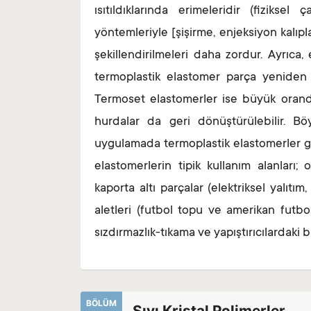
ısıtıldıklarında erimeleridir (fiziks
yöntemleriyle [şişirme, enjeksiyon kalıpla
şekillendirilmeleri daha zordur. Ayrıca,
termoplastik elastomer parça yeniden şek
Termoset elastomerler ise büyük orand
hurdalar da geri dönüştürülebilir. 
uygulamada termoplastik elastomerler ge
elastomerlerin tipik kullanım alanları;
kaporta altı parçalar (elektriksel yalıtı
aletleri (futbol topu ve amerikan futbol
sızdırmazlık-tıkama ve yapıştırıcılardaki b
BÖLÜM
Sıvı Kristal Polimerler