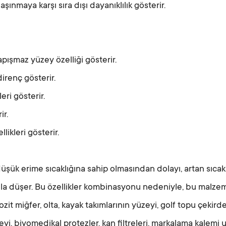
şınmaya karşı sıra dışı dayanıklılık gösterir.
ışmaz yüzey özelliği gösterir.
irenç gösterir.
eri gösterir.
ir.
llikleri gösterir.
düşük erime sıcaklığına sahip olmasından dolayı, artan sıcakl
ızla düşer. Bu özellikler kombinasyonu nedeniyle, bu malze
it miğfer, olta, kayak takımlarının yüzeyi, golf topu çekirde
eyi, biyomedikal protezler, kan filtreleri, markalama kalemi 