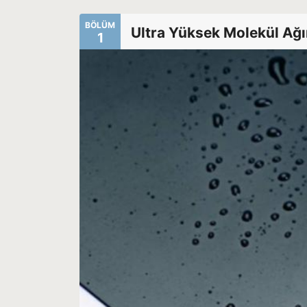
BÖLÜM
Ultra Yüksek Molekül Ağırl
1