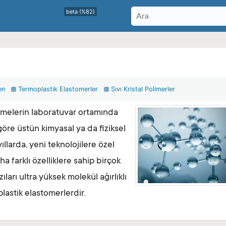
beta (%82)
en
Termoplastik Elastomerler
Sıvı Kristal Polimerler
zemelerin laboratuvar ortamında
göre üstün kimyasal ya da fiziksel
ıllarda, yeni teknolojilere özel
farklı özelliklere sahip birçok
ıları ultra yüksek molekül ağırlıklı
plastik elastomerlerdir.