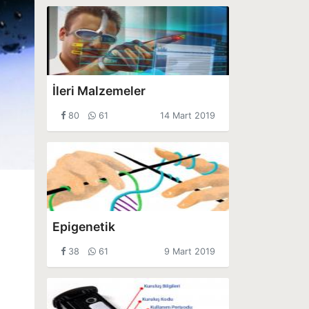
İleri Malzemeler
80
61
14 Mart 2019
Epigenetik
38
61
9 Mart 2019