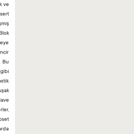
k ve
sert
şmiş
Blok
meye
ncir
. Bu
gibi
stik
uşak
lave
ler,
oset
arda