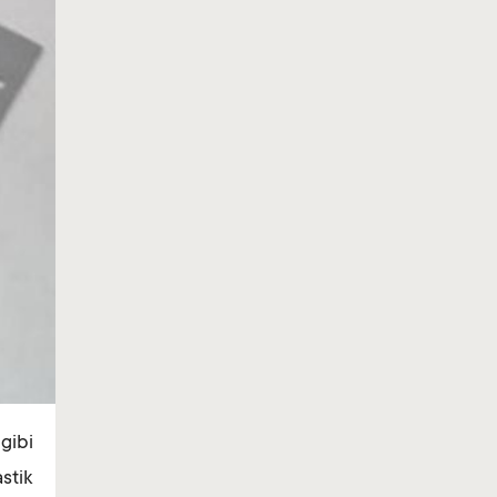
gibi
stik