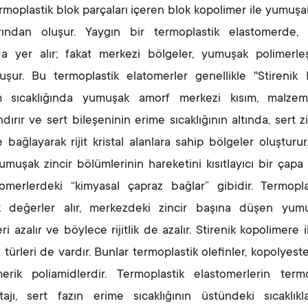
 termoplastik blok parçaları içeren blok kopolimer ile yumuşa
ından oluşur. Yaygın bir termoplastik elastomerde, 
nda yer alır; fakat merkezi bölgeler, yumuşak polimerle
şur. Bu termoplastik elatomerler genellikle ''Stirenik 
rtam sıcaklığında yumuşak amorf merkezi kısım, malze
ır ve sert bileşeninin erime sıcaklığının altında, sert zi
 bağlayarak rijit kristal alanlara sahip bölgeler oluşturur
umuşak zincir bölümlerinin hareketini kısıtlayıcı bir çapa 
omerlerdeki “kimyasal çapraz bağlar” gibidir. Termopla
 değerler alır, merkezdeki zincir başına düşen yum
i azalır ve böylece rijitlik de azalır. Stirenik kopolimere i
türleri de vardır. Bunlar termoplastik olefinler, kopolyester
erik poliamidlerdir. Termoplastik elastomerlerin term
ı, sert fazın erime sıcaklığının üstündeki sıcaklıkl