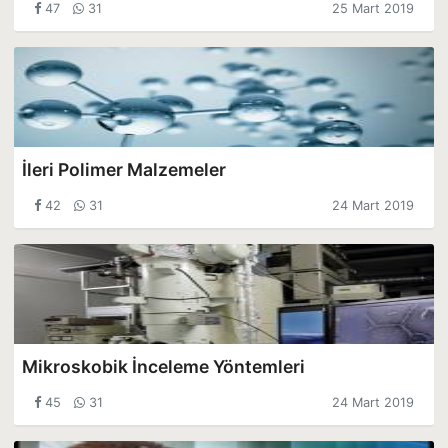
47
31
25 Mart 2019
İleri Polimer Malzemeler
42
31
24 Mart 2019
Mikroskobik İnceleme Yöntemleri
45
31
24 Mart 2019