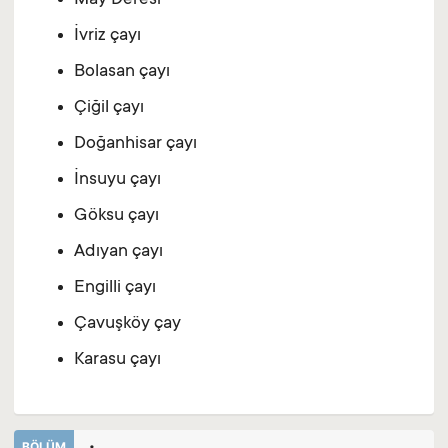
May Deresi
İvriz çayı
Bolasan çayı
Çiğil çayı
Doğanhisar çayı
İnsuyu çayı
Göksu çayı
Adıyan çayı
Engilli çayı
Çavuşköy çay
Karasu çayı
BÖLÜM