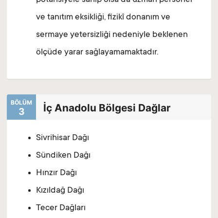
potansiyele sahip olsa da uzman personel
ve tanıtım eksikliği, fizikî donanım ve
sermaye yetersizliği nedeniyle beklenen
ölçüde yarar sağlayamamaktadır.
BÖLÜM
İç Anadolu Bölgesi Dağlar
3
Sivrihisar Dağı
Sündiken Dağı
Hınzır Dağı
Kızıldağ Dağı
Tecer Dağları