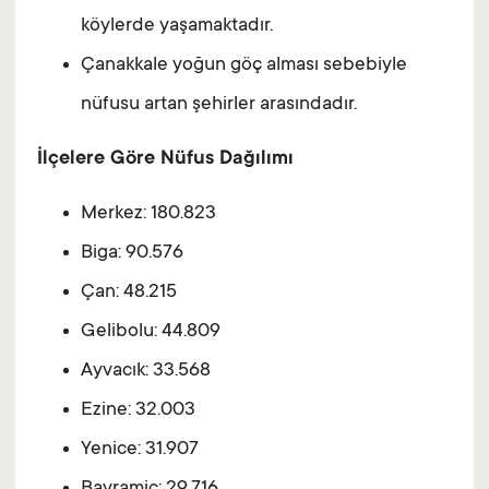
köylerde yaşamaktadır.
Çanakkale yoğun göç alması sebebiyle
nüfusu artan şehirler arasındadır.
İlçelere Göre Nüfus Dağılımı
Merkez: 180.823
Biga: 90.576
Çan: 48.215
Gelibolu: 44.809
Ayvacık: 33.568
Ezine: 32.003
Yenice: 31.907