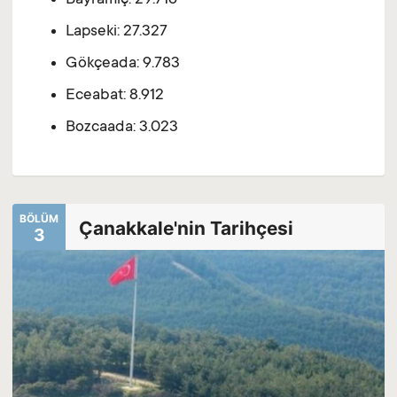
Bayramiç: 29.716
Lapseki: 27.327
Gökçeada: 9.783
Eceabat: 8.912
Bozcaada: 3.023
BÖLÜM
Çanakkale'nin Tarihçesi
3