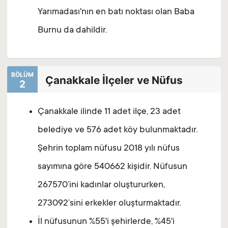
Yarımadası'nın en batı noktası olan Baba
Burnu da dahildir.
BÖLÜM
Çanakkale İlçeler ve Nüfus
2
Çanakkale ilinde 11 adet ilçe, 23 adet
belediye ve 576 adet köy bulunmaktadır.
Şehrin toplam nüfusu 2018 yılı nüfus
sayımına göre 540662 kişidir. Nüfusun
267570’ini kadınlar oluştururken,
273092’sini erkekler oluşturmaktadır.
İl nüfusunun %55'i şehirlerde, %45'i